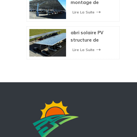
montage de
carport de
Lire La Suite
structure étanche
solaire
abri solaire PV
structure de
montage pour
Lire La Suite
parking