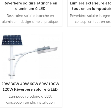
Réverbère solaire étanche en
Lumière extérieure ét
aluminium à LED
tout en un lampadair
Réverbère solaire étanche en
Réverbère solaire intégré
aluminium, design simple, pratique,
conception tout-en-un,
alimenté par l'énergie solaire,
installer. La lumière ext
économisant de l'énergie et
étanche.
respectueux de l'environnement.
20W 30W 40W 60W 80W 100W
120W Réverbère solaire à LED
de puissance
Lampadaire solaire à LED,
conception simple, installation
pratique et facile, alimenté par