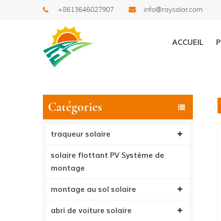
+8613646027907
info@raysolar.com
Des Produits
ACCUEIL
P
Catégories
traqueur solaire
solaire flottant PV Système de
montage
montage au sol solaire
abri de voiture solaire