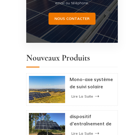
email ou téléphone.
NOUS CONTACTER
Nouveaux Produits
Mono-axe système
de suivi solaire
photovoltaïque
Lire La Suite
dispositif
d'entraînement de
suivi du soleil
Lire La Suite