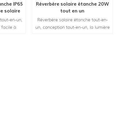
anche IP65
Réverbère solaire étanche 20W
e solaire
tout en un
 tout-en-un,
Réverbère solaire étanche tout-en-
 facile à
un, conception tout-en-un, la lumière
érieure est
et le panneau solaire du réverbère
solaire intégré sont intégrés dans
une structure facile à installer.