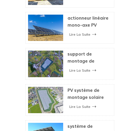
double axe système
de suivi solaire
actionneur linéaire
mono-axe PV
système de suivi
Lire La Suite
solaire
support de
montage de
système solaire
Lire La Suite
flottant pour
panneau solaire
PV système de
montage solaire
flottant
Lire La Suite
système de