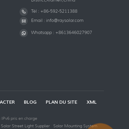
Tél :
+86-592-5211388
Email :
info@raysolar.com
Whatsapp :
+8613646027907
ACTER
BLOG
PLAN DU SITE
XML
IPv6 pris en charge
Solar Street Light Supplier
Solar Mounting System