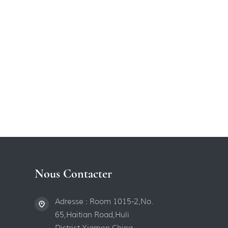
Nous Contacter
Adresse : Room 1015-2,No.
65,Haitian Road,Huli
District,Xiamen,China