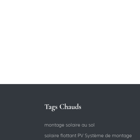
Tags Chauds
montage solaire au sol
solaire flottant PV Système de montage