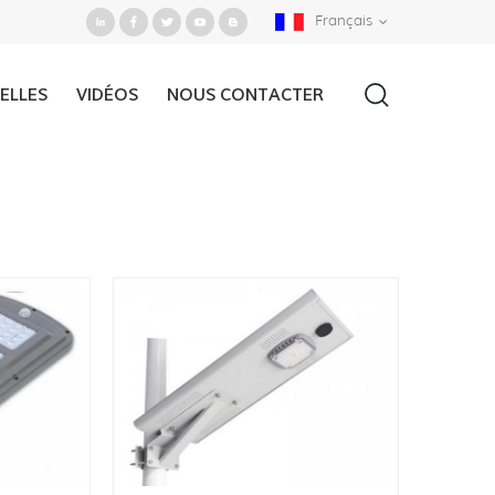
Français
ELLES
VIDÉOS
NOUS CONTACTER
Accueil
/
Solar Light
/
Solar Street Light