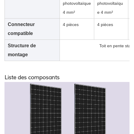
photovoltaïque
photovoltaïqu
p
4 mm²
e 4 mm²
e
Connecteur
4 pièces
4 pièces
8
compatible
Structure de
Toit en pente stan
montage
Liste des composants