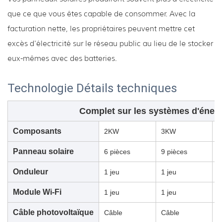
que ce que vous êtes capable de consommer. Avec la
facturation nette, les propriétaires peuvent mettre cet
excès d'électricité sur le réseau public au lieu de le stocker
eux-mêmes avec des batteries.
Technologie
Détails techniques
Complet sur les systèmes d'énerg
Composants
2KW
3KW
Panneau solaire
6 pièces
9 pièces
1
Onduleur
1 jeu
1 jeu
1
Module Wi-Fi
1 jeu
1 jeu
1
Câble photovoltaïque
Câble
Câble
C