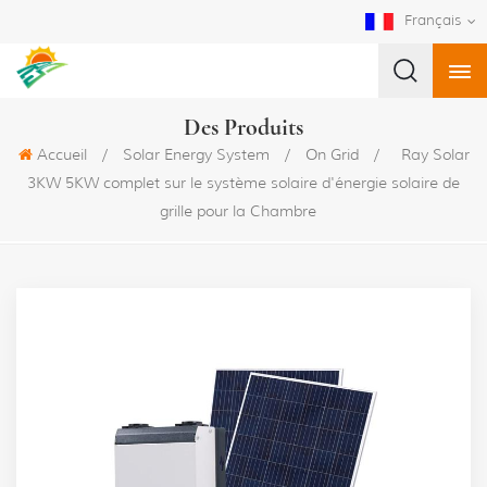
Français
Des Produits
Accueil
/
Solar Energy System
/
On Grid
/
Ray Solar
3KW 5KW complet sur le système solaire d'énergie solaire de
grille pour la Chambre