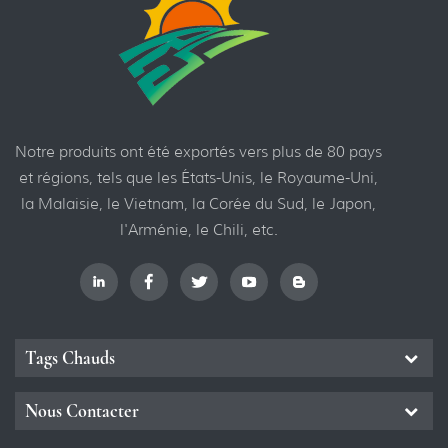
rire le
réaliser le suivi
maré
 – un
synchrone de plusieurs
peuvent
ire
chaînes.
cett
éseau
protég
lic.
pann
Notre produits ont été exportés vers plus de 80 pays
et régions, tels que les États-Unis, le Royaume-Uni,
la Malaisie, le Vietnam, la Corée du Sud, le Japon,
l'Arménie, le Chili, etc.
Tags Chauds
Nous Contacter