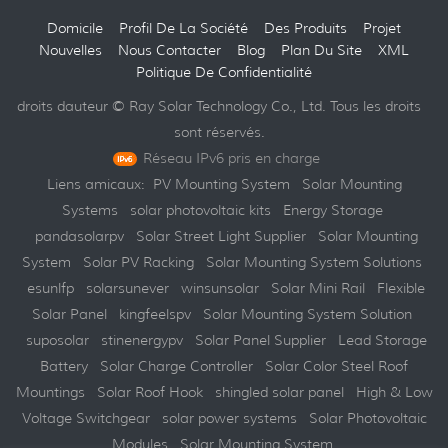
Domicile
Profil De La Société
Des Produits
Projet
Nouvelles
Nous Contacter
Blog
Plan Du Site
XML
Politique De Confidentialité
droits dauteur © Ray Solar Technology Co., Ltd. Tous les droits
sont réservés.
Réseau IPv6 pris en charge
Liens amicaux:
PV Mounting System
Solar Mounting
Systems
solar photovoltaic kits
Energy Storage
pandasolarpv
Solar Street Light Supplier
Solar Mounting
System
Solar PV Racking
Solar Mounting System Solutions
esunlfp
solarsunever
winsunsolar
Solar Mini Rail
Flexible
Solar Panel
kingfeelspv
Solar Mounting System Solution
suposolar
stinenergypv
Solar Panel Supplier
Lead Storage
Battery
Solar Charge Controller
Solar Color Steel Roof
Mountings
Solar Roof Hook
shingled solar panel
High & Low
Voltage Switchgear
solar power systems
Solar Photovoltaic
Modules
Solar Mounting System