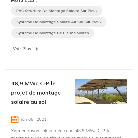
MOTS CLÉS :
est construit le long de la rivière en tan Chau Distirct, Tay
Ninh Province, Vietnam et appliqué PHC structure de
PHC Structure De Montage Solaire Sur Pieux
montage solaire sur pieux conçue et fournie par Xiamen
Système De Montage Solaire Au Sol Sur Pieux
Ray Solar Energy Tech...
Système De Montage De Pieux Solaires
Voir Plus
48,9 MWc C-Pile
projet de montage
solaire au sol
Jan 06 , 2021
Xiamen rayon solairea en cours 48,9 MWc C-P ile