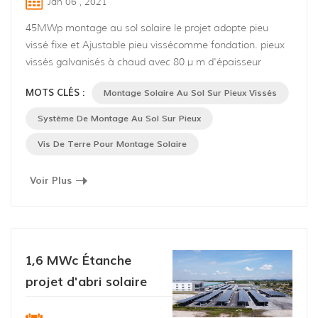
Jan 06 , 2021
45MWp montage au sol solaire le projet adopte pieu
vissé fixe et Ajustable pieu vissécomme fondation. pieux
vissés galvanisés à chaud avec 80 μ m d'épaisseur
moyenne de revêtement sont produites conformément à
MOTS CLÉS :
Montage Solaire Au Sol Sur Pieux Vissés
bs en ISO 1461, qui sont anti-corrosion et antirouille . pas
de fosses à creuser, pas de coulée de ciment, peu de
Système De Montage Au Sol Sur Pieux
vibrations et de bruit le distingue de autres fondations.
Vis De Terre Pour Montage Solaire
support avant, sup...
Voir Plus
1,6 MWc Étanche
projet d'abri solaire