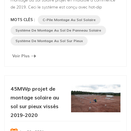
montage au sol solaire projet en malaisie a commencé
de 2019. Ceci le système est conçu avec hot-dip
galvanisé Forme C acier comme fondation et alliage
MOTS CLÉS :
C-Pile Montage Au Sol Solaire
d'aluminium anodisé comme support , applicable à la fois
au sol plat et en pente, en particulier zone de pente s,
Système De Montage Au Sol De Panneau Solaire
avec 25 ans » durée de vie 40% des composants et des
Système De Montage Au Sol Sur Pieux
structures sont pré-assemblé avan...
Voir Plus
45MWp projet de
montage solaire au
sol sur pieux vissés
2019-2020