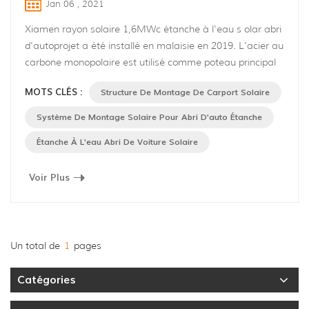
Jan 06 , 2021
Xiamen rayon solaire 1,6MWc étanche à l'eau s olar abri
d'autoprojet a été installé en malaisie en 2019. L'acier au
carbone monopolaire est utilisé comme poteau principal
au-dessus de la semelle en béton, alliage d'aluminium
MOTS CLÉS :
Structure De Montage De Carport Solaire
est appliqué comme toit structure. Ceci est un structurel
étanche à l'eau toitsystème, composé du rail principal, du
Système De Montage Solaire Pour Abri D'auto Étanche
rail l'eau de pluie peut s'écouler à travers le rail princ...
Étanche À L'eau Abri De Voiture Solaire
Voir Plus
Un total de
1
pages
Catégories